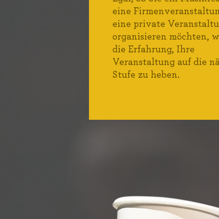
eine Firmenveranstaltu
eine private Veranstalt
organisieren möchten, w
die Erfahrung, Ihre
Veranstaltung auf die n
Stufe zu heben.