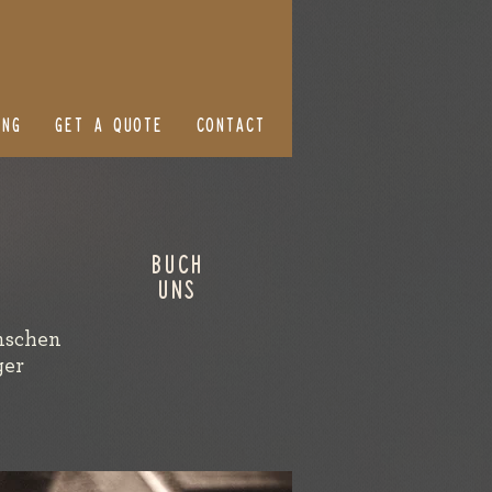
ING
GET A QUOTE
CONTACT
BUCH
UNS
enschen
ger