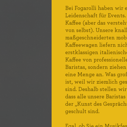
Bei Fogarolli haben wir 
Leidenschaft für Events
Kaffee (aber das versteh
von selbst). Unsere knal
maßgeschneiderten mob
Kaffeewagen liefern nic
erstklassigen italienisc
Kaffee von professionell
Baristas, sondern ziehen
eine Menge an. Was gro
ist, weil wir ziemlich ge
sind. Deshalb stellen wir
dass alle unsere Baristas
der „Kunst des Gespräch
geschult sind.
Egal, ob Sie ein Musikfes