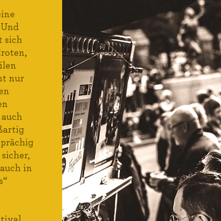
eine
. Und
t sich
lroten,
ilen
ht nur
hen
en
 auch
ßartig
sprächig
 sicher,
 auch in
s“
tival,