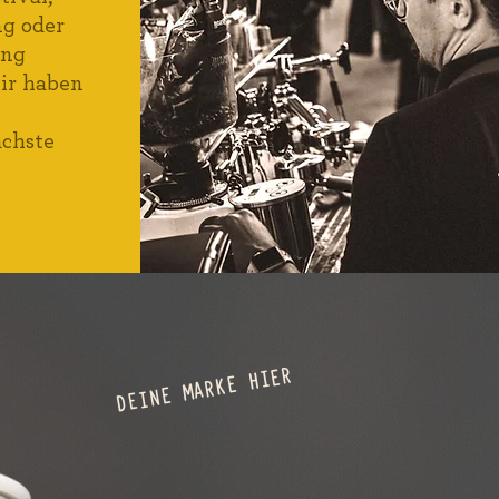
ng oder
ung
ir haben
ächste
DEINE MARKE HIER